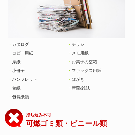
カタログ
チラシ
コピー用紙
メモ用紙
厚紙
お菓子の空箱
小冊子
ファックス用紙
パンフレット
はがき
台紙
新聞/雑誌
包装紙類
持ち込み不可
可燃ゴミ類・ビニール類